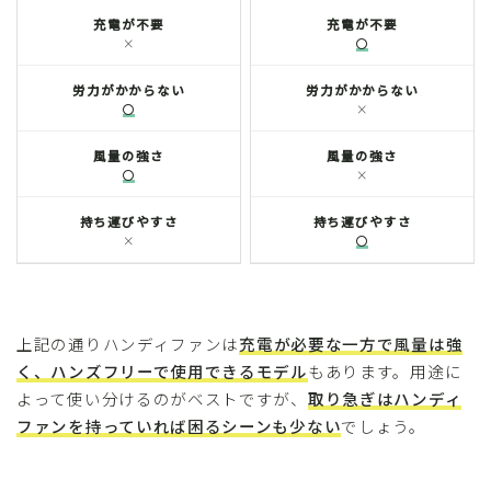
充電が不要
充電が不要
×
〇
労力がかからない
労力がかからない
〇
×
風量の強さ
風量の強さ
〇
×
持ち運びやすさ
持ち運びやすさ
×
〇
上記の通りハンディファンは
充電が必要な一方で風量は強
く、ハンズフリーで使用できるモデル
もあります。用途に
よって使い分けるのがベストですが、
取り急ぎはハンディ
ファンを持っていれば困るシーンも少ない
でしょう。