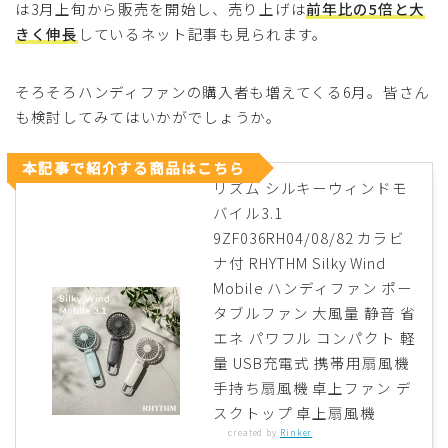
は3月上旬から販売を開始し、売り上げは
前年比の5倍と大
きく伸長
しているネット記事も見られます。
そろそろハンディファンの購入者も増えてくる6月。皆さん
も検討してみてはいかがでしょうか。
本記事で紹介する商品はこちら
リズム シルキーウィンドモ
バイル3.1
9ZF036RH04/08/82 カラビ
ナ付 RHYTHM Silky Wind
Mobile ハンディファン ポー
タブルファン 大風量 静音 省
エネ パワフル コンパクト 軽
量 USB充電式 携帯用扇風機
手持ち扇風機 卓上ファン デ
スクトップ 卓上扇風機
created by
Rinker