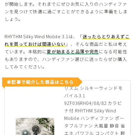
が開始します。それまでにぜひお気に入りのハンディファ
ンを見つけて快適に過ごすことができるように準備をしま
しょう。
RHYTHM Silky Wind Mobile 3.1は、「
迷ったらとりあえずこ
れを買っておけば間違いない
」、そんな商品だと私は考え
ています。本格的に
夏が始まると品薄や完売
になる可能性
もありますので、ハンディファン選びに迷ったらぜひ購入
してみてください。
本記事で紹介した商品はこちら
リズム シルキーウィンドモ
バイル3.1
9ZF036RH04/08/82 カラビ
ナ付 RHYTHM Silky Wind
Mobile ハンディファン ポー
タブルファン 大風量 静音 省
エネ パワフル コンパクト 軽