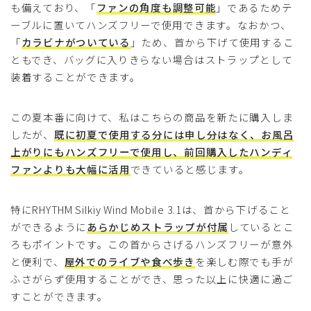
も備えており、「
ファンの角度も調整可能
」であるためテ
ーブルに置いてハンズフリーで使用できます。なおかつ、
「
カラビナがついている
」ため、首から下げて使用するこ
ともでき、バッグに入りきらない場合はストラップとして
装着することができます。
この夏本番に向けて、私はこちらの商品を新たに購入しま
したが、
既に初夏で使用する分には申し分はなく、お風呂
上がりにもハンズフリーで使用し、前回購入したハンディ
ファンよりも大幅に活用
できていると感じます。
特にRHYTHM Silkiy Wind Mobile 3.1は、首から下げること
ができるように
あらかじめストラップが付属
しているとこ
ろもポイントです。この首からさげるハンズフリーが意外
と便利で、
屋外でのライブや食べ歩き
を楽しむ際でも手が
ふさがらず使用することができ、思った以上に快適に過ご
すことができます。