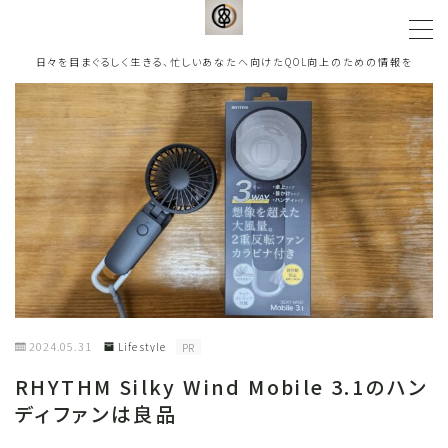
日々を目まぐるしく生きる、忙しいあなたへ向けたQOL向上のための情報を
MENU
Top Page
Home / Interiors
ひとつの贅沢を
Life style
ワンランク上の生活に
Travel
人生をより豊かに
2024.05.31
Life style
PR
Gourmet
幸せな時間を誰かと
RHYTHM Silky Wind Mobile 3.1のハン
ディファンは良品